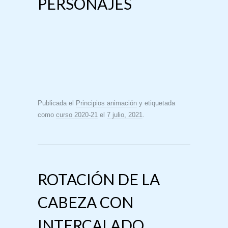
PERSONAJES
Publicada el
Principios animación
y etiquetada
como
curso 2020-21
el
7 julio, 2021
.
ROTACIÓN DE LA
CABEZA CON
INTERCALADO