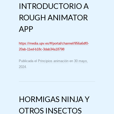
INTRODUCTORIO A
ROUGH ANIMATOR
APP
https://media.upv.es/#/portal/channel/956a6df0-
20ab-11ed-b18c-3dab34a18798
Publicada el
Principios animación
en
30 mayo,
2024
.
HORMIGAS NINJA Y
OTROS INSECTOS