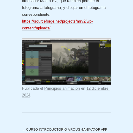
ordenador Mac o PC, que también permite el
fotograma a fotograma, y dibujar en el fotograma
correspondiente.
https://sourceforge.net/projects/mrv2/wp-
content/uploads/
Publicada el
Principios animación
en
12 diciembre,
2024
.
←
CURSO INTRODUCTORIO A ROUGH ANIMATOR APP